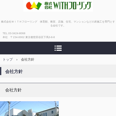
株式会社ＷＩＴＨフローリ
株式会社ＷＩＴＨフローリング 体育館、教室、店舗、住宅、マンションなどの床施工を専門とす
る会社です。
ング
TEL.03-3424-8068
本社 〒154-0002 東京都世田谷区下馬3-8-8
トップ
›
会社方針
会社方針
会社方針